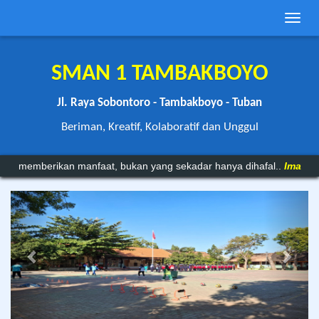
Toggle
naviga
SMAN 1 TAMBAKBOYO
Jl. Raya Sobontoro - Tambakboyo - Tuban
Beriman, Kreatif, Kolaboratif dan Unggul
nfaat, bukan yang sekadar hanya dihafal..
Imam Syafi'i
Previous
Next