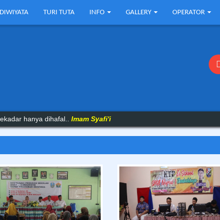
DIWIYATA
TURI TUTA
INFO
GALLERY
OPERATOR
 buruk mereka untuk tetap diam..
Ibnu Qayyim
ekadar hanya dihafal..
Imam Syafi'i