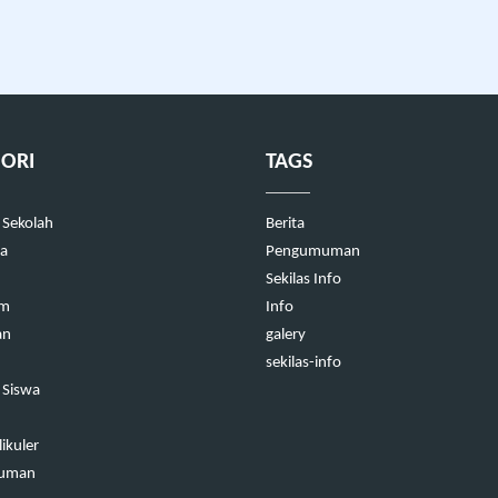
ORI
TAGS
 Sekolah
Berita
a
Pengumuman
Sekilas Info
um
Info
an
galery
sekilas-info
 Siswa
ikuler
uman