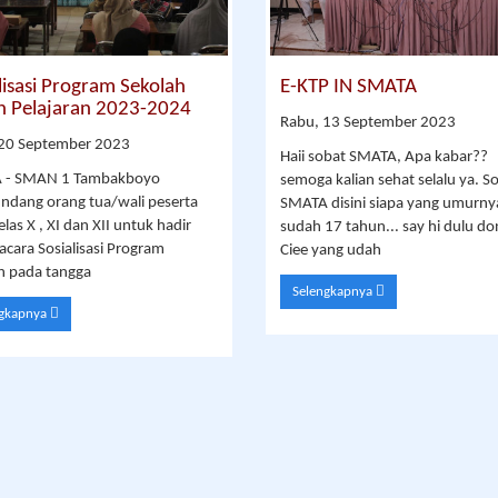
lisasi Program Sekolah
E-KTP IN SMATA
n Pelajaran 2023-2024
Rabu, 13 September 2023
 20 September 2023
Haii sobat SMATA, Apa kabar??
 - SMAN 1 Tambakboyo
semoga kalian sehat selalu ya. S
dang orang tua/wali peserta
SMATA disini siapa yang umurny
elas X , XI dan XII untuk hadir
sudah 17 tahun... say hi dulu do
acara Sosialisasi Program
Ciee yang udah
h pada tangga
Selengkapnya
ngkapnya