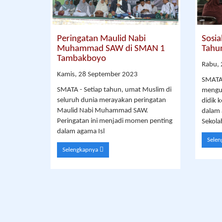
Peringatan Maulid Nabi
Sosia
Muhammad SAW di SMAN 1
Tahu
Tambakboyo
Rabu,
Kamis, 28 September 2023
SMATA
SMATA - Setiap tahun, umat Muslim di
mengun
seluruh dunia merayakan peringatan
didik k
Maulid Nabi Muhammad SAW.
dalam 
Peringatan ini menjadi momen penting
Sekola
dalam agama Isl
Sele
Selengkapnya