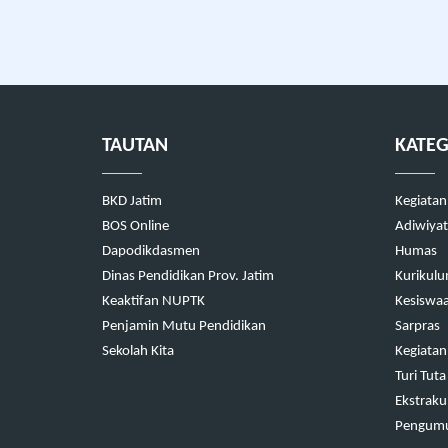
TAUTAN
KATEG
BKD Jatim
Kegiatan
BOS Online
Adiwiyat
Dapodikdasmen
Humas
Dinas Pendidikan Prov. Jatim
Kurikul
Keaktifan NUPTK
Kesiswa
Penjamin Mutu Pendidikan
Sarpras
Sekolah Kita
Kegiatan
Turi Tuta
Ekstrakul
Pengum