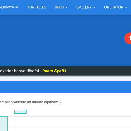
ADIWIYATA
TURI TUTA
INFO
GALLERY
OPERATOR
ekadar hanya dihafal..
Imam Syafi'i