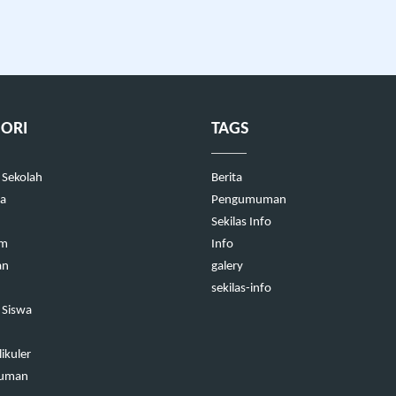
ORI
TAGS
 Sekolah
Berita
a
Pengumuman
Sekilas Info
um
Info
an
galery
sekilas-info
 Siswa
ikuler
uman