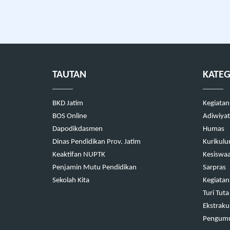
TAUTAN
KATEG
BKD Jatim
Kegiatan
BOS Online
Adiwiyat
Dapodikdasmen
Humas
Dinas Pendidikan Prov. Jatim
Kurikul
Keaktifan NUPTK
Kesiswa
Penjamin Mutu Pendidikan
Sarpras
Sekolah Kita
Kegiatan
Turi Tuta
Ekstrakul
Pengum