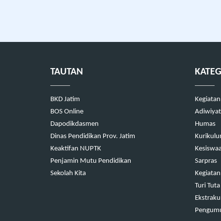
TAUTAN
KATEG
BKD Jatim
Kegiatan
BOS Online
Adiwiyat
Dapodikdasmen
Humas
Dinas Pendidikan Prov. Jatim
Kurikul
Keaktifan NUPTK
Kesiswa
Penjamin Mutu Pendidikan
Sarpras
Sekolah Kita
Kegiatan
Turi Tuta
Ekstrakul
Pengum