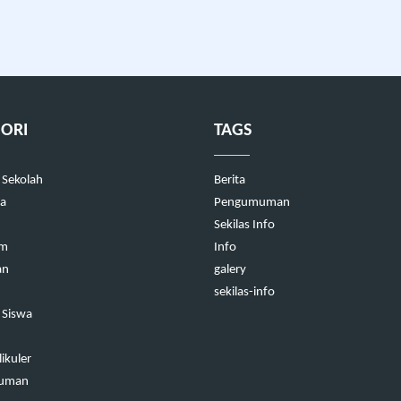
ORI
TAGS
 Sekolah
Berita
a
Pengumuman
Sekilas Info
um
Info
an
galery
sekilas-info
 Siswa
ikuler
uman