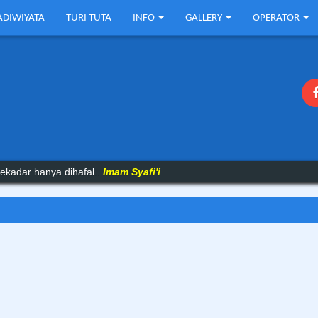
ADIWIYATA
TURI TUTA
INFO
GALLERY
OPERATOR
ekadar hanya dihafal..
Imam Syafi'i