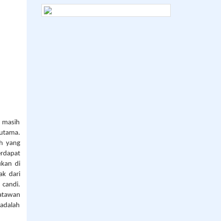
n masih
 utama.
ah yang
erdapat
kan di
ak dari
candi.
satawan
 adalah