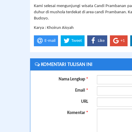
Kami selesai mengunjungi wisata Candi Prambanan pa
duhur di mushola terdekat di area candi Prambanan. 
Budoyo.
Karya : Khoirun Aisyah
E-mail
Tweet
Like
+1
KOMENTARI TULISAN INI
Nama Lengkap
*
Email
*
URL
Komentar
*