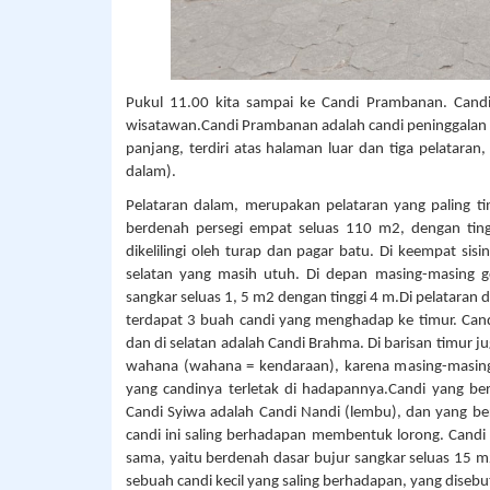
Pukul 11.00 kita sampai ke Candi Prambanan. Candi
wisatawan.Candi Prambanan adalah candi peninggalan H
panjang, terdiri atas halaman luar dan tiga pelataran
dalam).
Pelataran dalam, merupakan pelataran yang paling tin
berdenah persegi empat seluas 110 m2, dengan tinggi
dikelilingi oleh turap dan pagar batu. Di keempat sis
selatan yang masih utuh. Di depan masing-masing ge
sangkar seluas 1, 5 m2 dengan tinggi 4 m.Di pelataran 
terdapat 3 buah candi yang menghadap ke timur. Candi
dan di selatan adalah Candi Brahma. Di barisan timur j
wahana (wahana = kendaraan), karena masing-masing
yang candinya terletak di hadapannya.Candi yang b
Candi Syiwa adalah Candi Nandi (lembu), dan yang 
candi ini saling berhadapan membentuk lorong. Can
sama, yaitu berdenah dasar bujur sangkar seluas 15 m
sebuah candi kecil yang saling berhadapan, yang disebu