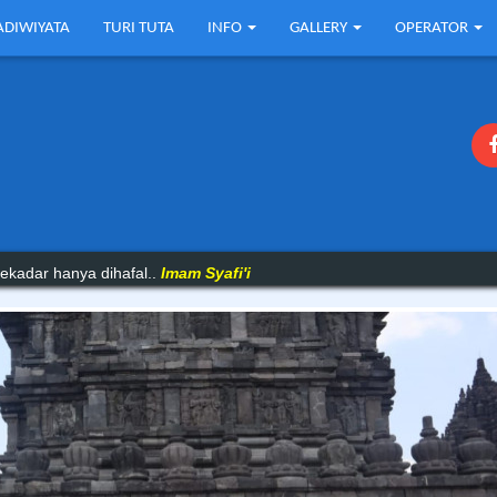
ADIWIYATA
TURI TUTA
INFO
GALLERY
OPERATOR
 buruk mereka untuk tetap diam..
Ibnu Qayyim
ekadar hanya dihafal..
Imam Syafi'i