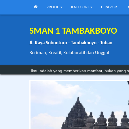
PROFIL
KATEGORI
E-RAPORT
SMAN 1 TAMBAKBOYO
Jl. Raya Sobontoro - Tambakboyo - Tuban
Beriman, Kreatif, Kolaboratif dan Unggul
Sebagian orang tetap miskin ilmu karena kemampuan
Ilmu adalah yang memberikan manfaat, bukan yang s