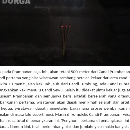
us pada Prambanan saja loh, akan tetapi 500 meter dari Candi Prambana
ndi pertama yang bisa wisatawan sambangi setelah keluar dari area candi
kira 10 menit jalan kaki.Tak jauh dari Candi Lumbung, ada Candi Bubr
langkahkan kaki menuju Candi Sewu. Selain itu didekat pintu keluar juga t
eum Prambanan dan semuanya berisi artefak bersejarah yang ditemu
bangunan pertama, wisatawan akan diajak menikmati sejarah dan artef
 kedua, wisatawan dapat mengetahui bagaimana proses pembangunan 
ggalan di masa lalu seperti guci. Masih di kompleks Candi Prambanan, wi
an rusa tutul di penangkaran ini. 'Penghuni' pertama di penangkaran ini
 Barat. Namun kini, telah berkembang biak dan jumlahnya semakin banyak.