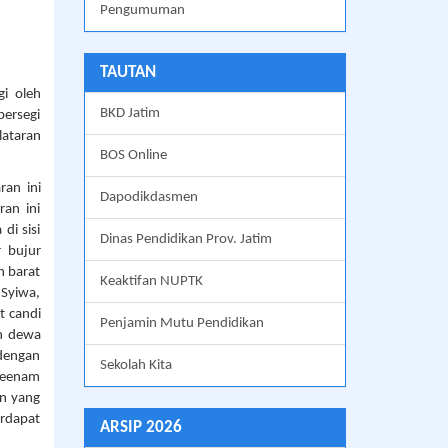
Pengumuman
TAUTAN
gi oleh
BKD Jatim
persegi
lataran
BOS Online
ran ini
Dapodikdasmen
ran ini
di sisi
Dinas Pendidikan Prov. Jatim
r bujur
n barat
Keaktifan NUPTK
 Syiwa,
t candi
Penjamin Mutu Pendidikan
n dewa
dengan
Sekolah Kita
 keenam
an yang
erdapat
ARSIP 2026