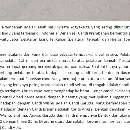
 Prambanan adalah salah satu wisata Yogyakarta yang sering dikunjun
indu yang terbesar di Indonesia. Denah asli Candi Prambanan berbentuk 
, yaitu Jaba (pelataran luar), Tengahan (pelataran tengah) dan Njeron (pe
ggi letaknya dan yang dianggap sebagai tempat yang paling suci. Pelata
 sekitar 1,5 m dari permukaan teras teratas pelataran tengah. Pelata
inya terdapat gerbang berbentuk gapura paduraksa. Saat ini hanya gapura 
rbang pelataran teratas terdapat sepasang candi kecil, berdenah dasa
dalam terdapat 2 barisan candi yang membujur arah utara selatan. Di barisa
 yang letaknya paling utara adalah Candi Wisnu, di tengah adalah Candi
uga terdapat 3 buah candi yang menghadap ke barat. Ketiga candi ini disebu
 candi diberi nama sesuai dengan binatang yang merupakan tungganga
erhadapan dengan Candi Wisnu adalah Candi Garuda, yang berhadapan 
berhadapan dengan Candi Brahma adalah Candi Angsa. Dengan demikian,
di Wisnu, Brahma, Angsa, Garuda dan Nandi mempunyai bentuk dan ukur
2 dengan tinggi 25 m. Di ujung utara dan selatan lorong masing-masing t
t Candi Apit.