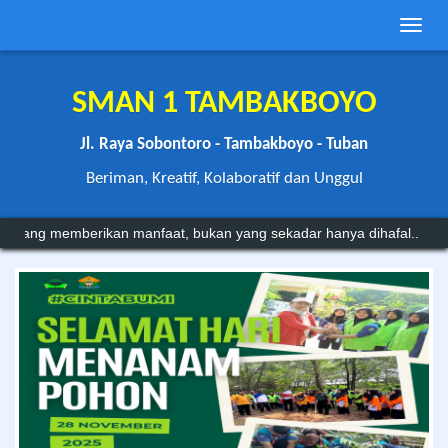
Toggle
naviga
SMAN 1 TAMBAKBOYO
Jl. Raya Sobontoro - Tambakboyo - Tuban
Beriman, Kreatif, Kolaboratif dan Unggul
mberikan manfaat, bukan yang sekadar hanya dihafal..
Imam Syafi'i