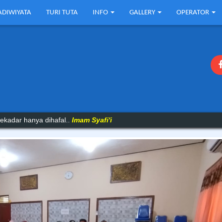
ADIWIYATA
TURI TUTA
INFO
GALLERY
OPERATOR
 buruk mereka untuk tetap diam..
Ibnu Qayyim
ekadar hanya dihafal..
Imam Syafi'i