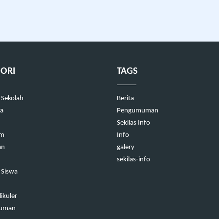
ORI
TAGS
 Sekolah
Berita
a
Pengumuman
Sekilas Info
um
Info
an
galery
sekilas-info
 Siswa
ikuler
uman