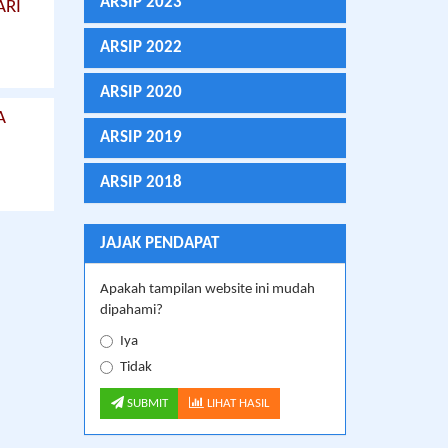
ARSIP 2023
ARI
ARSIP 2022
ARSIP 2020
A
ARSIP 2019
ARSIP 2018
JAJAK PENDAPAT
Apakah tampilan website ini mudah
dipahami?
Iya
Tidak
SUBMIT
LIHAT HASIL