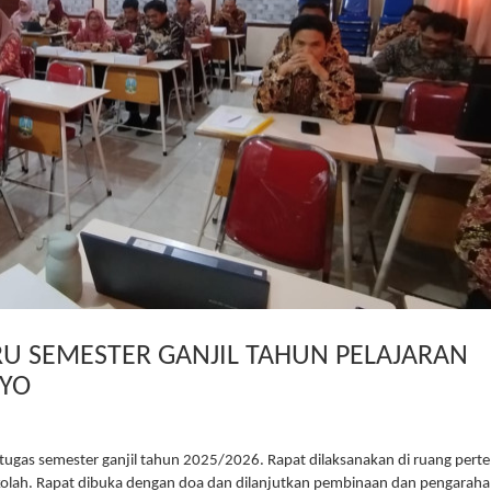
U SEMESTER GANJIL TAHUN PELAJARAN
OYO
 tugas semester ganjil tahun 2025/2026. Rapat dilaksanakan di ruang per
ekolah. Rapat dibuka dengan doa dan dilanjutkan pembinaan dan pengaraha