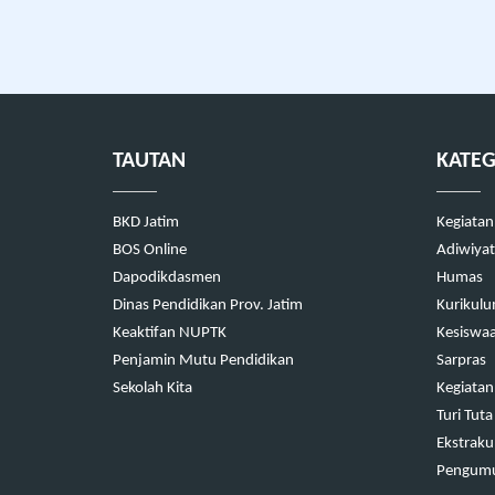
TAUTAN
KATEG
BKD Jatim
Kegiatan
BOS Online
Adiwiyat
Dapodikdasmen
Humas
Dinas Pendidikan Prov. Jatim
Kurikul
Keaktifan NUPTK
Kesiswa
Penjamin Mutu Pendidikan
Sarpras
Sekolah Kita
Kegiatan
Turi Tuta
Ekstrakul
Pengum