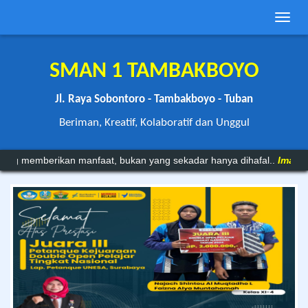
Toggle
naviga
SMAN 1 TAMBAKBOYO
Jl. Raya Sobontoro - Tambakboyo - Tuban
Beriman, Kreatif, Kolaboratif dan Unggul
erikan manfaat, bukan yang sekadar hanya dihafal..
Imam Syafi'i