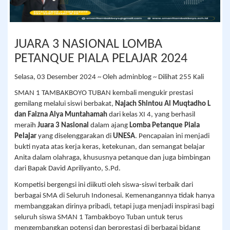
JUARA 3 NASIONAL LOMBA
PETANQUE PIALA PELAJAR 2024
Selasa, 03 Desember 2024 ~ Oleh adminblog ~ Dilihat 255 Kali
SMAN 1 TAMBAKBOYO TUBAN kembali mengukir prestasi
gemilang melalui siswi berbakat,
Najach Shintou Al Muqtadho L
dan Faizna Alya Muntahamah
dari kelas XI 4, yang berhasil
meraih
Juara 3 Nasional
dalam ajang
Lomba Petanque Piala
Pelajar
yang diselenggarakan di
UNESA
. Pencapaian ini menjadi
bukti nyata atas kerja keras, ketekunan, dan semangat belajar
Anita dalam olahraga, khususnya petanque dan juga bimbingan
dari Bapak David Apriliyanto, S.Pd.
Kompetisi bergengsi ini diikuti oleh siswa-siswi terbaik dari
berbagai SMA di Seluruh Indonesai. Kemenangannya tidak hanya
membanggakan dirinya pribadi, tetapi juga menjadi inspirasi bagi
seluruh siswa SMAN 1 Tambakboyo Tuban untuk terus
mengembangkan potensi dan berprestasi di berbagai bidang